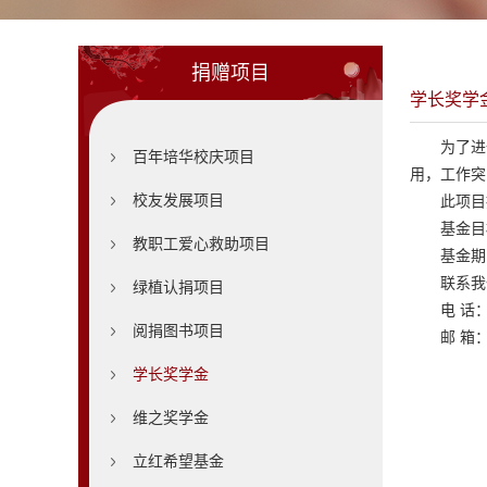
捐赠项目
学长奖学
为了进
百年培华校庆项目
用，工作突
校友发展项目
此项目
基金目
教职工爱心救助项目
基金期
联系我
绿植认捐项目
电 话： 
阅捐图书项目
邮 箱
学长奖学金
维之奖学金
立红希望基金