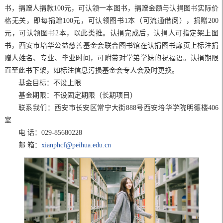
书，捐赠人捐款100元，可认领一本图书，捐赠金额与认捐图书实际价
格无关，即每捐赠100元，可认领图书1本（可流通借阅），捐赠200
元，可认领图书2本，以此类推。认捐完成后，认捐人可指定架上图
书，西安市培华公益慈善基金会联合图书馆在认捐图书扉页上标注捐
赠人姓名、专业、毕业时间，可附带对学弟学妹的祝福语。认捐期限
直至此书下架，如标注信息污损基金会专人会及时更换。
基金目标：不设上限
基金期限：不设固定期限（长期项目）
联系我们：西安市长安区常宁大街888号西安培华学院明德楼406
室
电 话：029-85680228
邮 箱：
xianphcf@peihua.edu.cn