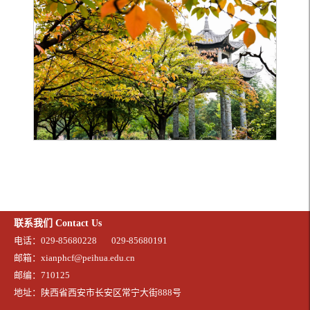
联系我们 Contact Us
电话：029-85680228
029-85680191
邮箱：xianphcf@peihua.edu.cn
邮编：710125
地址：陕西省西安市长安区常宁大街888号