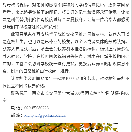
对母校的祝福、对老师的感恩牵挂和对同学的情谊见证。愿你常回家
看看，来此追寻你留下的印记，将美好的记忆和情怀永远传承。让校
友之树代替我们陪伴母校度过每个春夏秋冬，让每一位培华人都感受
到我们在母校度过的光辉岁月！
此项目地点在西安培华学院长安校区维之园校友林。认养人可以
是在校师生，也可以是已毕业的校友，以个人或者集体的形式认捐。
认养人完成认捐后，基金会为认养树木挂名牌标识，标识上写清楚认
养人姓名、学院、在校时间级祝福语等信息，树木在自然生长期内死
亡的，由基金会协调学校统一进行更换，更换后认养人的标识信息不
变，树木的日常维护由学校统一进行。
认养种类及时间期限：一棵树1000元/10年起步，根据树的品种不
同设立不同的认养价格。
联系我们：西安市长安区常宁大街888号西安培华学院明德楼406
室
电 话：029-85680228
邮 箱：
xianphcf@peihua.edu.cn