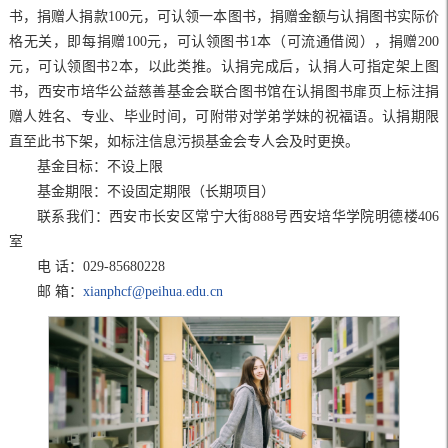
书，捐赠人捐款100元，可认领一本图书，捐赠金额与认捐图书实际价
格无关，即每捐赠100元，可认领图书1本（可流通借阅），捐赠200
元，可认领图书2本，以此类推。认捐完成后，认捐人可指定架上图
书，西安市培华公益慈善基金会联合图书馆在认捐图书扉页上标注捐
赠人姓名、专业、毕业时间，可附带对学弟学妹的祝福语。认捐期限
直至此书下架，如标注信息污损基金会专人会及时更换。
基金目标：不设上限
基金期限：不设固定期限（长期项目）
联系我们：西安市长安区常宁大街888号西安培华学院明德楼406
室
电 话：029-85680228
邮 箱：
xianphcf@peihua.edu.cn